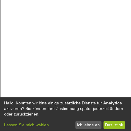
Hallo! Könnten wir bitte einige zusätzliche Dienste für
Analytics
aktivieren? Sie können Ihre Zustimmung später jederzeit ändern
oder zurückziehen.
Lassen Sie mich wählen
Ich lehne ab
Das ist ok
Cookies